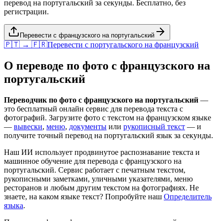
перевод на португальский за секунды. Бесплатно, без
регистрации.
Перевести с французского на португальский
🇵🇹 → 🇫🇷
Перевести с
португальского
на
французский
О переводе по фото с
французского
на
португальский
Переводчик по фото с
французского
на
португальский
—
это бесплатный онлайн сервис для перевода текста с
фотографий. Загрузите фото с текстом на
французском
языке
—
вывески
,
меню
,
документы
или
рукописный текст
— и
получите точный перевод на
португальский
язык за секунды.
Наш ИИ использует продвинутое распознавание текста и
машинное обучение для перевода с
французского
на
португальский
. Сервис работает с печатным текстом,
рукописными заметками, уличными указателями, меню
ресторанов и любым другим текстом на фотографиях. Не
знаете, на каком языке текст? Попробуйте наш
Определитель
языка
.