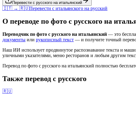
Перевести с русского на итальянский
🇮🇹 → 🇷🇺
Перевести с
итальянского
на
русский
О переводе по фото с
русского
на
италь
Переводчик по фото с
русского
на
итальянский
— это бесплат
документы
или
рукописный текст
— и получите точный перев
Наш ИИ использует продвинутое распознавание текста и маши
уличными указателями, меню ресторанов и любым другим текст
Перевод по фото с
русского
на
итальянский
полностью бесплате
Также перевод с
русского
🇷🇺