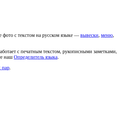
е фото с текстом на
русском
языке —
вывески
,
меню
,
работает с печатным текстом, рукописными заметками,
те наш
Определитель языка
.
 пар
.