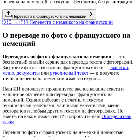
перевод на немецкий за секунды. Бесплатно, без регистрации.
Перевести с французского на немецкий
🇩🇪 → 🇫🇷
Перевести с
немецкого
на
французский
О переводе по фото с
французского
на
немецкий
Переводчик по фото с
французского
на
немецкий
— это
бесплатный онлайн сервис для перевода текста с фотографий.
Загрузите фото с текстом на
французском
языке —
вывески
,
меню
,
документы
или
рукописный текст
— и получите
точный перевод на
немецкий
язык за секунды.
Наш ИИ использует продвинутое распознавание текста и
машинное обучение для перевода с
французского
на
немецкий
. Сервис работает с печатным текстом,
рукописными заметками, уличными указателями, меню
ресторанов и любым другим текстом на фотографиях. Не
знаете, на каком языке текст? Попробуйте наш
Определитель
языка
.
Перевод по фото с
французского
на
немецкий
полностью