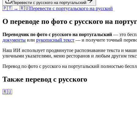
Перевести с русского на португальский
🇵🇹 → 🇷🇺
Перевести с
португальского
на
русский
О переводе по фото с
русского
на
порту
Переводчик по фото с
русского
на
португальский
— это беспл
документы
или
рукописный текст
— и получите точный перев
Наш ИИ использует продвинутое распознавание текста и маши
уличными указателями, меню ресторанов и любым другим текст
Перевод по фото с
русского
на
португальский
полностью беспла
Также перевод с
русского
🇷🇺