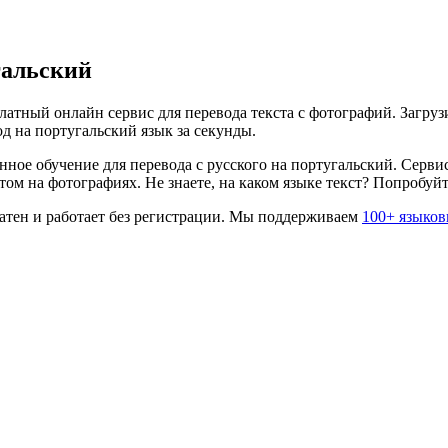
гальский
атный онлайн сервис для перевода текста с фотографий. Загруз
од на
португальский
язык за секунды.
нное обучение для перевода с
русского
на
португальский
. Серви
ом на фотографиях. Не знаете, на каком языке текст? Попробуй
тен и работает без регистрации. Мы поддерживаем
100+ языков