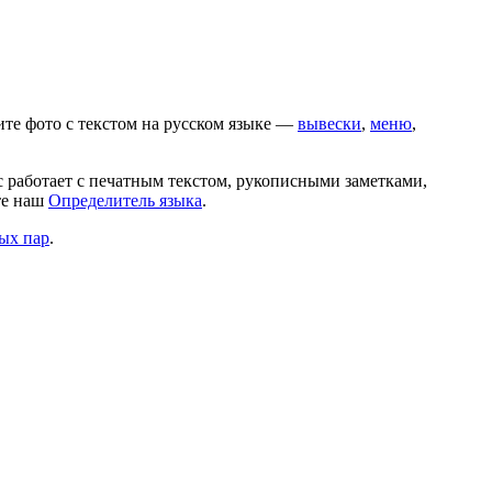
ите фото с текстом на
русском
языке —
вывески
,
меню
,
с работает с печатным текстом, рукописными заметками,
те наш
Определитель языка
.
ых пар
.