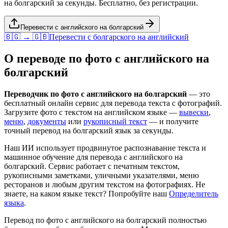
на болгарский за секунды. Бесплатно, без регистрации.
Перевести с английского на болгарский
🇧🇬 → 🇬🇧
Перевести с
болгарского
на
английский
О переводе по фото с
английского
на
болгарский
Переводчик по фото с
английского
на
болгарский
— это
бесплатный онлайн сервис для перевода текста с фотографий.
Загрузите фото с текстом на
английском
языке —
вывески
,
меню
,
документы
или
рукописный текст
— и получите
точный перевод на
болгарский
язык за секунды.
Наш ИИ использует продвинутое распознавание текста и
машинное обучение для перевода с
английского
на
болгарский
. Сервис работает с печатным текстом,
рукописными заметками, уличными указателями, меню
ресторанов и любым другим текстом на фотографиях. Не
знаете, на каком языке текст? Попробуйте наш
Определитель
языка
.
Перевод по фото с
английского
на
болгарский
полностью