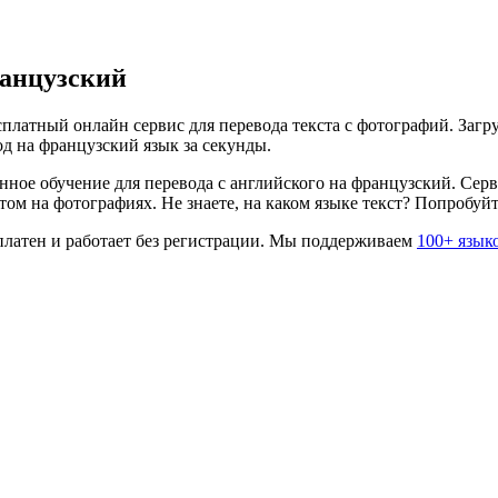
анцузский
платный онлайн сервис для перевода текста с фотографий. Загру
од на
французский
язык за секунды.
нное обучение для перевода с
английского
на
французский
. Сер
ом на фотографиях. Не знаете, на каком языке текст? Попробуй
латен и работает без регистрации. Мы поддерживаем
100+ язык