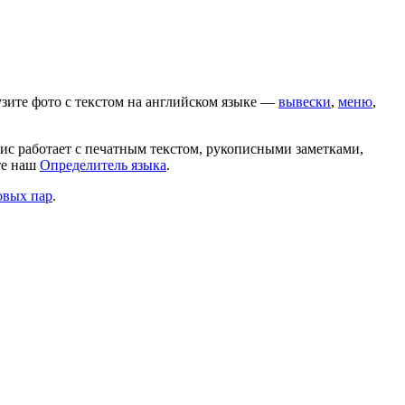
зите фото с текстом на
английском
языке —
вывески
,
меню
,
вис работает с печатным текстом, рукописными заметками,
те наш
Определитель языка
.
овых пар
.