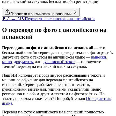
на испанский за секунды. Бесплатно, без регистрации.
Перевести с английского на испанский
🇪🇸 → 🇬🇧
Перевести с
испанского
на
английский
О переводе по фото с
английского
на
испанский
Переводчик по фото с
английского
на
испанский
— это
бесплатный онлайн сервис для перевода текста с фотографий.
Загрузите фото с текстом на
английском
языке —
вывески
,
меню
,
документы
или
рукописный текст
— и получите
точный перевод на
испанский
язык за секунды.
Наш ИИ использует продвинутое распознавание текста и
машинное обучение для перевода с
английского
на
испанский
. Сервис работает с печатным текстом,
рукописными заметками, уличными указателями, меню
ресторанов и любым другим текстом на фотографиях. Не
знаете, на каком языке текст? Попробуйте наш
Определитель
языка
.
Перевод по фото с
английского
на
испанский
полностью