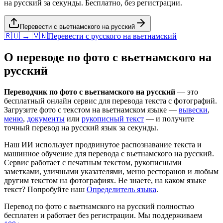
на русский за секунды. Бесплатно, без регистрации.
Перевести с вьетнамского на русский
🇷🇺 → 🇻🇳
Перевести с
русского
на
вьетнамский
О переводе по фото с
вьетнамского
на
русский
Переводчик по фото с
вьетнамского
на
русский
— это
бесплатный онлайн сервис для перевода текста с фотографий.
Загрузите фото с текстом на
вьетнамском
языке —
вывески
,
меню
,
документы
или
рукописный текст
— и получите
точный перевод на
русский
язык за секунды.
Наш ИИ использует продвинутое распознавание текста и
машинное обучение для перевода с
вьетнамского
на
русский
.
Сервис работает с печатным текстом, рукописными
заметками, уличными указателями, меню ресторанов и любым
другим текстом на фотографиях. Не знаете, на каком языке
текст? Попробуйте наш
Определитель языка
.
Перевод по фото с
вьетнамского
на
русский
полностью
бесплатен и работает без регистрации. Мы поддерживаем