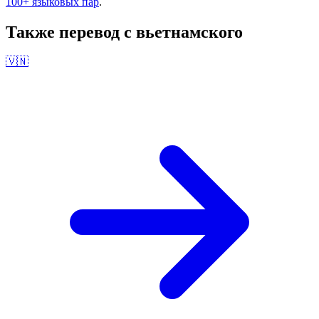
100+ языковых пар
.
Также перевод с
вьетнамского
🇻🇳