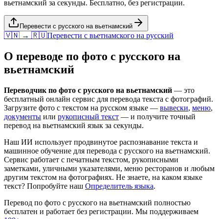
вьетнамский за секунды. Бесплатно, без регистрации.
Перевести с русского на вьетнамский
🇻🇳 → 🇷🇺
Перевести с
вьетнамского
на
русский
О переводе по фото с
русского
на
вьетнамский
Переводчик по фото с
русского
на
вьетнамский
— это
бесплатный онлайн сервис для перевода текста с фотографий.
Загрузите фото с текстом на
русском
языке —
вывески
,
меню
,
документы
или
рукописный текст
— и получите точный
перевод на
вьетнамский
язык за секунды.
Наш ИИ использует продвинутое распознавание текста и
машинное обучение для перевода с
русского
на
вьетнамский
.
Сервис работает с печатным текстом, рукописными
заметками, уличными указателями, меню ресторанов и любым
другим текстом на фотографиях. Не знаете, на каком языке
текст? Попробуйте наш
Определитель языка
.
Перевод по фото с
русского
на
вьетнамский
полностью
бесплатен и работает без регистрации. Мы поддерживаем