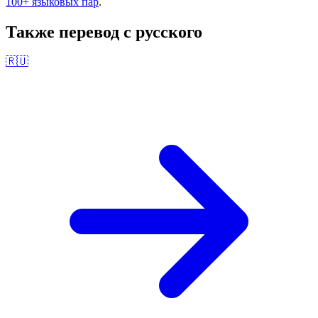
100+ языковых пар
.
Также перевод с
русского
🇷🇺