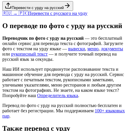
Перевести с урду на русский
🇷🇺 → 🇵🇰
Перевести с
русского
на
урду
О переводе по фото с
урду
на
русский
Переводчик по фото с
урду
на
русский
— это бесплатный
онлайн сервис для перевода текста с фотографий. Загрузите
фото с текстом на
урду
языке —
вывески
,
меню
,
документы
или
рукописный текст
— и получите точный перевод на
русский
язык за секунды.
Наш ИИ использует продвинутое распознавание текста и
машинное обучение для перевода с
урду
на
русский
. Сервис
работает с печатным текстом, рукописными заметками,
уличными указателями, меню ресторанов и любым другим
текстом на фотографиях. Не знаете, на каком языке текст?
Попробуйте наш
Определитель языка
.
Перевод по фото с
урду
на
русский
полностью бесплатен и
работает без регистрации. Мы поддерживаем
100+ языковых
пар
.
Также перевод с
урду