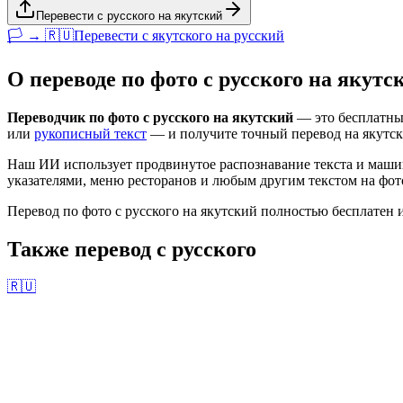
Перевести с русского на якутский
🏳️ → 🇷🇺
Перевести с
якутского
на
русский
О переводе по фото с
русского
на
якутс
Переводчик по фото с
русского
на
якутский
— это бесплатный
или
рукописный текст
— и получите точный перевод на
якутс
Наш ИИ использует продвинутое распознавание текста и маши
указателями, меню ресторанов и любым другим текстом на фото
Перевод по фото с
русского
на
якутский
полностью бесплатен и
Также перевод с
русского
🇷🇺