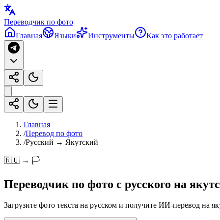
Переводчик по фото
Главная
Языки
Инструменты
Как это работает
Главная
/
Перевод по фото
/
Русский → Якутский
🇷🇺 → 🏳️
Переводчик по фото с
русского
на
якут
Загрузите фото текста на русском и получите ИИ-перевод на як