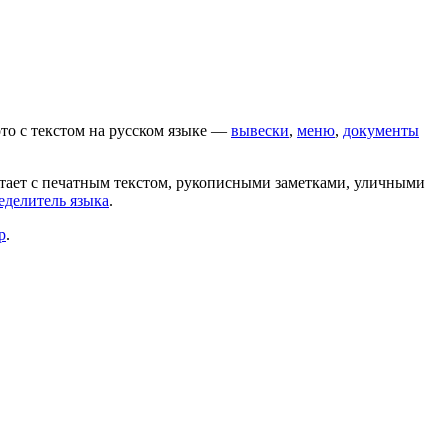
то с текстом на
русском
языке —
вывески
,
меню
,
документы
отает с печатным текстом, рукописными заметками, уличными
еделитель языка
.
р
.