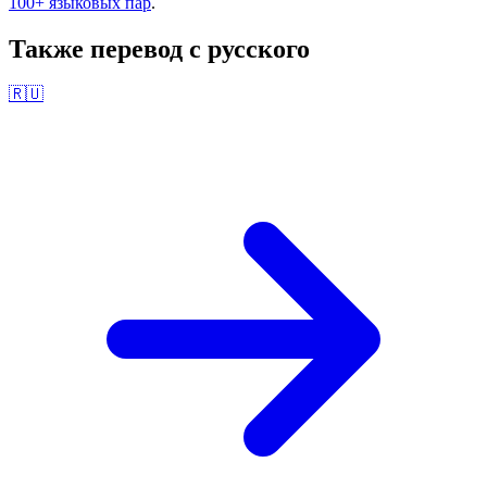
100+ языковых пар
.
Также перевод с
русского
🇷🇺