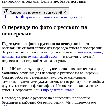
венгерский за секунды. Бесплатно, без регистрации.
Перевести с русского на венгерский
🇭🇺 → 🇷🇺
Перевести с
венгерского
на
русский
О переводе по фото с
русского
на
венгерский
Переводчик по фото с
русского
на
венгерский
— это
бесплатный онлайн сервис для перевода текста с фотографий.
Загрузите фото с текстом на
русском
языке —
вывески
,
меню
,
документы
или
рукописный текст
— и получите точный
перевод на
венгерский
язык за секунды.
Наш ИИ использует продвинутое распознавание текста и
машинное обучение для перевода с
русского
на
венгерский
.
Сервис работает с печатным текстом, рукописными
заметками, уличными указателями, меню ресторанов и любым
другим текстом на фотографиях. Не знаете, на каком языке
текст? Попробуйте наш
Определитель языка
.
Перевод по фото с
русского
на
венгерский
полностью
бесплатен и работает без регистрации. Мы поддерживаем