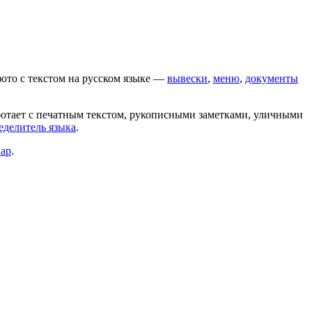
ото с текстом на
русском
языке —
вывески
,
меню
,
документы
ботает с печатным текстом, рукописными заметками, уличными
еделитель языка
.
пар
.