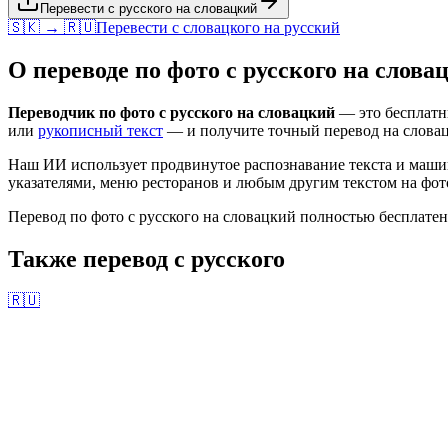
Перевести с русского на словацкий
🇸🇰 → 🇷🇺
Перевести с
словацкого
на
русский
О переводе по фото с
русского
на
слова
Переводчик по фото с
русского
на
словацкий
— это бесплатны
или
рукописный текст
— и получите точный перевод на
слова
Наш ИИ использует продвинутое распознавание текста и маши
указателями, меню ресторанов и любым другим текстом на фото
Перевод по фото с
русского
на
словацкий
полностью бесплатен
Также перевод с
русского
🇷🇺