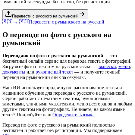
румынский за секунды. Бесплатно, без регистрации.
Перевести с русского на румынский
🇷🇴 → 🇷🇺
Перевести с
румынского
на
русский
О переводе по фото с
русского
на
румынский
Переводчик по фото с
русского
на
румынский
— это
бесплатный онлайн сервис для перевода текста с фотографий.
Загрузите фото с текстом на
русском
языке —
вывески
,
меню
,
документы
или
рукописный текст
— и получите точный
перевод на
румынский
язык за секунды.
Наш ИИ использует продвинутое распознавание текста и
машинное обучение для перевода с
русского
на
румынский
.
Сервис работает с печатным текстом, рукописными
заметками, уличными указателями, меню ресторанов и любым
другим текстом на фотографиях. Не знаете, на каком языке
текст? Попробуйте наш
Определитель языка
.
Перевод по фото с
русского
на
румынский
полностью
бесплатен и работает без регистрации. Мы поддерживаем