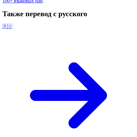
100+ языковых пар
.
Также перевод с
русского
🇷🇺