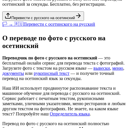
осетинский за секунды. Бесплатно, без регистрации.
Перевести с русского на осетинский
🏳️ → 🇷🇺
Перевести с
осетинского
на
русский
О переводе по фото с
русского
на
осетинский
Переводчик по фото с
русского
на
осетинский
— это
бесплатный онлайн сервис для перевода текста с фотографий.
Загрузите фото с текстом на
русском
языке —
вывески
,
меню
,
документы
или
рукописный текст
— и получите точный
перевод на
осетинский
язык за секунды.
Наш ИИ использует продвинутое распознавание текста и
машинное обучение для перевода с
русского
на
осетинский
.
Сервис работает с печатным текстом, рукописными
заметками, уличными указателями, меню ресторанов и любым
другим текстом на фотографиях. Не знаете, на каком языке
текст? Попробуйте наш
Определитель языка
.
Перевод по фото с
русского
на
осетинский
полностью