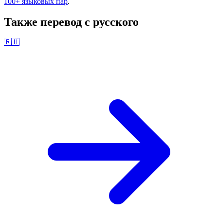
100+ языковых пар
.
Также перевод с
русского
🇷🇺