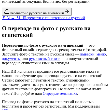
египетский за секунды. Бесплатно, без регистрации.
Перевести с русского на египетский
🇪🇬 → 🇷🇺
Перевести с
египетского
на
русский
О переводе по фото с
русского
на
египетский
Переводчик по фото с
русского
на
египетский
— это
бесплатный онлайн сервис для перевода текста с фотографий.
Загрузите фото с текстом на
русском
языке —
вывески
,
меню
,
документы
или
рукописный текст
— и получите точный
перевод на
египетский
язык за секунды.
Наш ИИ использует продвинутое распознавание текста и
машинное обучение для перевода с
русского
на
египетский
.
Сервис работает с печатным текстом, рукописными
заметками, уличными указателями, меню ресторанов и любым
другим текстом на фотографиях. Не знаете, на каком языке
текст? Попробуйте наш
Определитель языка
.
Перевод по фото с
русского
на
египетский
полностью
бесплатен и работает без регистрации. Мы поддерживаем