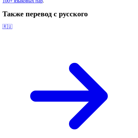
100+ языковых пар
.
Также перевод с
русского
🇷🇺