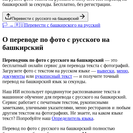
башкирский за секунды. Бесплатно, без регистрации.
Перевести с русского на башкирский
🏳️ → 🇷🇺
Перевести с
башкирского
на
русский
О переводе по фото с
русского
на
башкирский
Переводчик по фото с
русского
на
башкирский
— это
бесплатный онлайн сервис для перевода текста с фотографий.
Загрузите фото с текстом на
русском
языке —
вывески
,
меню
,
документы
или
рукописный текст
— и получите точный
перевод на
башкирский
язык за секунды.
Наш ИИ использует продвинутое распознавание текста и
машинное обучение для перевода с
русского
на
башкирский
.
Сервис работает с печатным текстом, рукописными
заметками, уличными указателями, меню ресторанов и любым
другим текстом на фотографиях. Не знаете, на каком языке
текст? Попробуйте наш
Определитель языка
.
Перевод по фото с
русского
на
башкирский
полностью