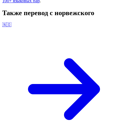
100+ языковых пар
.
Также перевод с
норвежского
🇳🇴