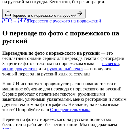
на русский за секунды. Бесплатно, без регистрации.
Перевести с норвежского на русский
🇷🇺 → 🇳🇴
Перевести с
русского
на
норвежский
О переводе по фото с
норвежского
на
русский
Переводчик по фото с
норвежского
на
русский
— это
бесплатный онлайн сервис для перевода текста с фотографий.
Загрузите фото с текстом на
норвежском
языке —
вывески
,
меню
,
документы
или
рукописный текст
— и получите
точный перевод на
русский
язык за секунды.
Наш ИИ использует продвинутое распознавание текста и
машинное обучение для перевода с
норвежского
на
русский
.
Сервис работает с печатным текстом, рукописными
заметками, уличными указателями, меню ресторанов и любым
другим текстом на фотографиях. Не знаете, на каком языке
текст? Попробуйте наш
Определитель языка
.
Перевод по фото с
норвежского
на
русский
полностью
бесплатен и работает без регистрации. Мы поддерживаем