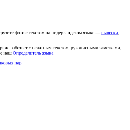
рузите фото с текстом на
нидерландском
языке —
вывески
,
ервис работает с печатным текстом, рукописными заметками,
те наш
Определитель языка
.
ыковых пар
.