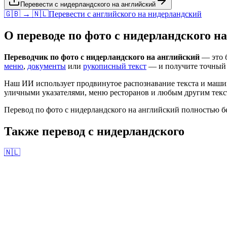
Перевести с нидерландского на английский
🇬🇧 → 🇳🇱
Перевести с
английского
на
нидерландский
О переводе по фото с
нидерландского
н
Переводчик по фото с
нидерландского
на
английский
— это б
меню
,
документы
или
рукописный текст
— и получите точный
Наш ИИ использует продвинутое распознавание текста и маши
уличными указателями, меню ресторанов и любым другим текст
Перевод по фото с
нидерландского
на
английский
полностью бе
Также перевод с
нидерландского
🇳🇱