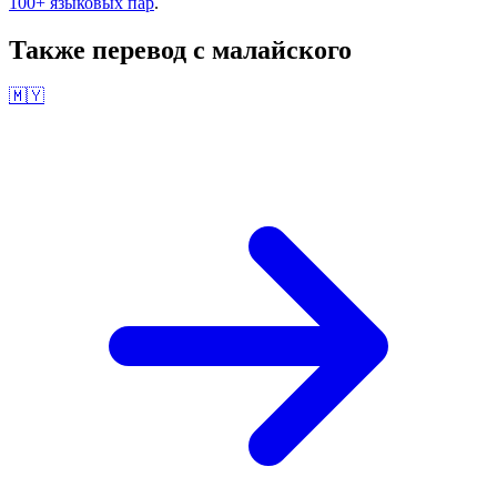
100+ языковых пар
.
Также перевод с
малайского
🇲🇾