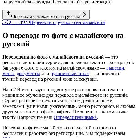
на русский за секунды. Бесплатно, без регистрации.
Перевести с малайского на русский
🇷🇺 → 🇲🇾
Перевести с
русского
на
малайский
О переводе по фото с
малайского
на
русский
Переводчик по фото с
малайского
на
русский
— это
бесплатный онлайн сервис для перевода текста с фотографий.
Загрузите фото с текстом на
малайском
языке —
вывески
,
меню
,
документы
или
рукописный текст
— и получите
точный перевод на
русский
язык за секунды.
Наш ИИ использует продвинутое распознавание текста и
машинное обучение для перевода с
малайского
на
русский
.
Сервис работает с печатным текстом, рукописными
заметками, уличными указателями, меню ресторанов и любым
другим текстом на фотографиях. Не знаете, на каком языке
текст? Попробуйте наш
Определитель языка
.
Перевод по фото с
малайского
на
русский
полностью
бесплатен и работает без регистрации. Мы поддерживаем