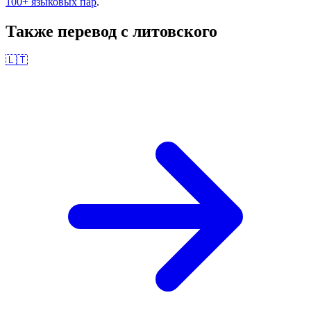
100+ языковых пар
.
Также перевод с
литовского
🇱🇹