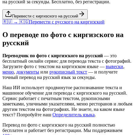
на русский за секунды. Бесплатно, без регистрации.
Перевести с киргизского на русский
🇷🇺 → 🇰🇬
Перевести с
русского
на
киргизский
О переводе по фото с
киргизского
на
русский
Переводчик по фото с
киргизского
на
русский
— это
бесплатный онлайн сервис для перевода текста с фотографий.
Загрузите фото с текстом на
киргизском
языке —
вывески
,
меню
,
документы
или
рукописный текст
— и получите
точный перевод на
русский
язык за секунды.
Наш ИИ использует продвинутое распознавание текста и
машинное обучение для перевода с
киргизского
на
русский
.
Сервис работает с печатным текстом, рукописными
заметками, уличными указателями, меню ресторанов и любым
другим текстом на фотографиях. Не знаете, на каком языке
текст? Попробуйте наш
Определитель языка
.
Перевод по фото с
киргизского
на
русский
полностью
бесплатен и работает без регистрации. Мы поддерживаем