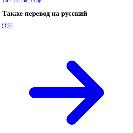
100+ языковых пар
.
Также перевод на
русский
🇬🇧