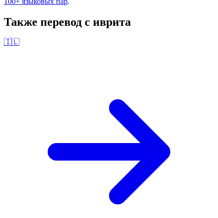
100+ языковых пар
.
Также перевод с
иврита
🇮🇱